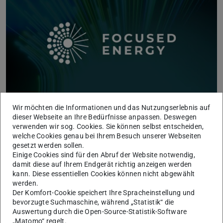
Wir möchten die Informationen und das Nutzungserlebnis auf
dieser Webseite an Ihre Bedürfnisse anpassen. Deswegen
Die TU Darmstadt feiert ihr erstes Einhorn:
verwenden wir sog. Cookies. Sie können selbst entscheiden,
Focused Energy
welche Cookies genau bei Ihrem Besuch unserer Webseiten
25.06.2026
gesetzt werden sollen.
Mit Focused Energy hat erstmals eine Ausgründung der TU
Einige Cookies sind für den Abruf der Website notwendig,
Darmstadt den Einhorn-Status erreicht.
damit diese auf Ihrem Endgerät richtig anzeigen werden
Als Einhörner werden Start-ups bezeichnet, die mit mehr als
kann. Diese essentiellen Cookies können nicht abgewählt
einer Milliarde Dollar bewertet werden. Das 2021 gegründete
werden.
deutsch-amerikanische Laserfusionsunternehmen hatte zule…
Der Komfort-Cookie speichert Ihre Spracheinstellung und
bevorzugte Suchmaschine, während „Statistik“ die
Auswertung durch die Open-Source-Statistik-Software
„Matomo“ regelt.