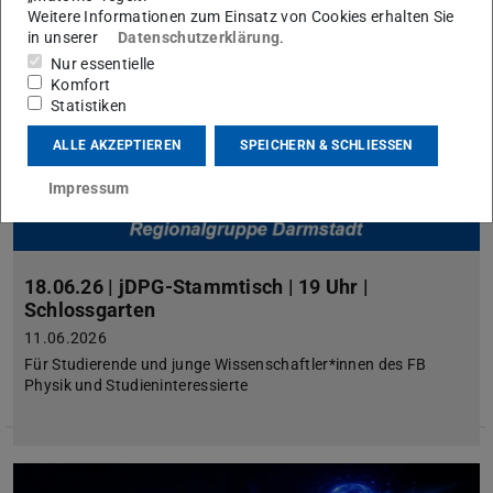
Weitere Informationen zum Einsatz von Cookies erhalten Sie
in unserer
Datenschutzerklärung
.
Nur essentielle
Komfort
Statistiken
ALLE AKZEPTIEREN
SPEICHERN & SCHLIESSEN
Impressum
18.06.26 | jDPG-Stammtisch | 19 Uhr |
Schlossgarten
11.06.2026
Für Studierende und junge Wissenschaftler*innen des FB
Physik und Studieninteressierte