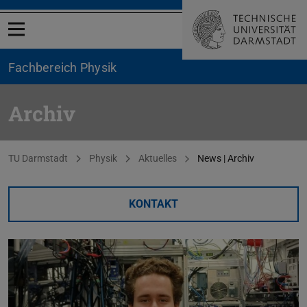
Menü öffnen
Fachbereich Physik
Archiv
Sie befinden sich hier:
TU Darmstadt
Physik
Aktuelles
News | Archiv
KONTAKT