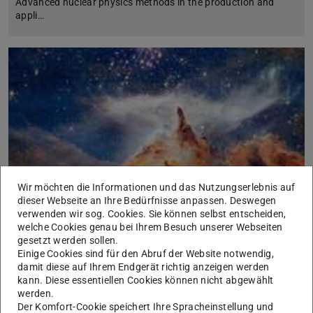
Advanced nuclear physics methods in the production and
appli…
Wir möchten die Informationen und das Nutzungserlebnis auf
dieser Webseite an Ihre Bedürfnisse anpassen. Deswegen
verwenden wir sog. Cookies. Sie können selbst entscheiden,
welche Cookies genau bei Ihrem Besuch unserer Webseiten
21.10.2026
,
14:00-15:00
gesetzt werden sollen.
Einige Cookies sind für den Abruf der Website notwendig,
Hochpräzise Röntgen-Spektroskopie – Neue
damit diese auf Ihrem Endgerät richtig anzeigen werden
Perspektiven für Atomphysik, Astrophysik und
kann. Diese essentiellen Cookies können nicht abgewählt
Metrologie
werden.
Der Komfort-Cookie speichert Ihre Spracheinstellung und
Ein Vortrag aus der Vortragsreihe "Wissenschaft für Alle" von