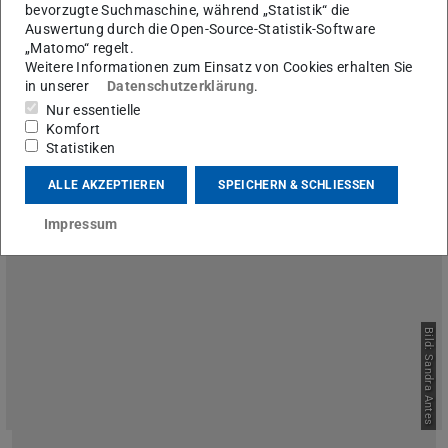
bevorzugte Suchmaschine, während „Statistik“ die
FAIR und GSI
Auswertung durch die Open-Source-Statistik-Software
Referentin: Dr. Sonja Bernitt, GSI/FAIR/Helmholtz-Institut J…
„Matomo“ regelt.
Weitere Informationen zum Einsatz von Cookies erhalten Sie
in unserer
Datenschutzerklärung
.
MEHR VERANSTALTUNGEN
Nur essentielle
Komfort
Statistiken
Kolloquien
ALLE AKZEPTIEREN
SPEICHERN & SCHLIESSEN
Impressum
Bild: Sandra Antes