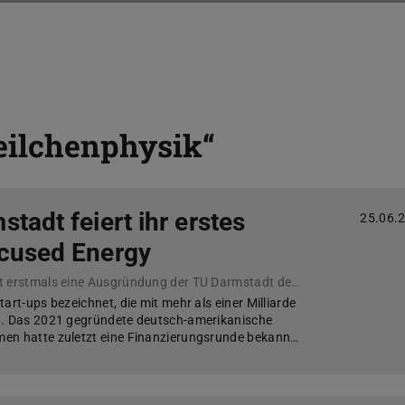
eilchenphysik“
tadt feiert ihr erstes
25.06.
ocused Energy
Mit Focused Energy hat erstmals eine Ausgründung der TU Darmstadt den Einhorn-Status erreicht.
art-ups bezeichnet, die mit mehr als einer Milliarde
n. Das 2021 gegründete deutsch-amerikanische
en hatte zuletzt eine Finanzierungsrunde bekann…