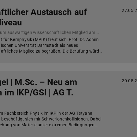
ftlicher Austausch auf
27.05.
iveau
Prof. Achim Schwenk zum auswärtigen wissenschaftlichen Mitglied am Max-Planck-Institut für Kernphysik berufen
 für Kernphysik (MPIK) freut sich, Prof. Dr. Achim
ischen Universität Darmstadt als neues
aftliches Mitglied zu begrüßen. Die Berufung würd…
el | M.Sc. – Neu am
20.05.
 im IKP/GSI | AG T.
am Fachbereich Physik im IKP in der AG Tetyana
 beschäftigt sich mit Schwerionenkollisionen. Dabei
uchung von Materie unter extremen Bedingungen…