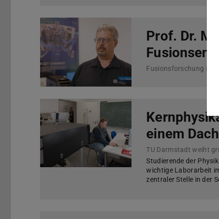
Prof. Dr. M
Fusionsene
Fusionsforschung in D
Kernphysika
einem Dac
TU Darmstadt weiht gru
Studierende der Physik
wichtige Laborarbeit i
zentraler Stelle in de