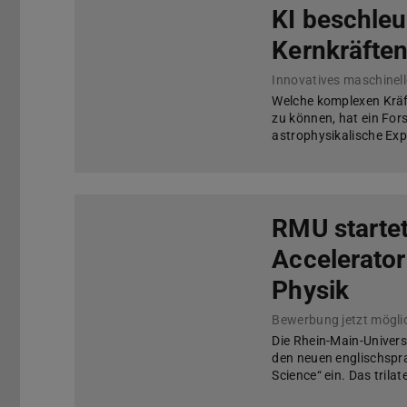
KI beschleu
Kernkräfte
Innovatives maschinel
Welche komplexen Kräf
zu können, hat ein Fo
astrophysikalische Exp
RMU startet
Accelerato
Physik
Die Rhein-Main-Univer
den neuen englischspr
Science“ ein. Das tril