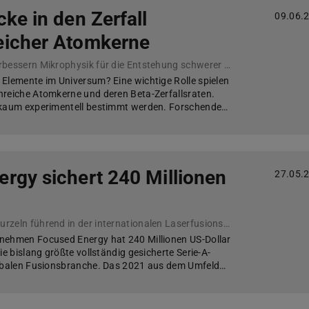
cke in den Zerfall
09.06.
eicher Atomkerne
Forschende des IKP verbessern Mikrophysik für die Entstehung schwerer Elemente im Universum
Elemente im Universum? Eine wichtige Rolle spielen
nreiche Atomkerne und deren Beta-Zerfallsraten.
 kaum experimentell bestimmt werden. Forschende…
rgy sichert 240 Millionen
27.05.
Unternehmen mit TU-Wurzeln führend in der internationalen Laserfusions-Branche
nehmen Focused Energy hat 240 Millionen US-Dollar
ie bislang größte vollständig gesicherte Serie-A-
lobalen Fusionsbranche. Das 2021 aus dem Umfeld…