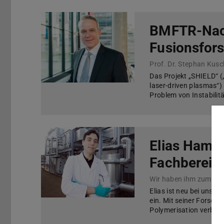
BMFTR-Nac
Fusionsfors
Das Projekt „SHIELD“ („
laser-driven plasmas“)
Problem von Instabilit
Elias Hamel
Fachbereich
Elias ist neu bei uns g
ein. Mit seiner Forsch
Polymerisation verbind