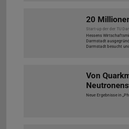
20 Millione
Start-up der der TU Da
Hessens Wirtschaftsmi
Darmstadt ausgegründ
Darmstadt besucht und
Von Quarkm
Neutronens
Neue Ergebnisse in „Phy