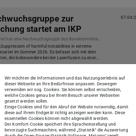
hwuchsgruppe zur
07.04.
chung startet am IKP
Prof. Dr. Stephan Kuschel hat eine Nachwuchsgruppe des Bundesministeriums für Forschung, Technologie und Raumfahrt (BMFTR) im Bereich der Fusionsforschung eingeworben.
Suppression of harmful instabilities in extreme
 startet im Sommer 2026. Es befasst sich mit dem
äten, die insbesondere bei der Laserfusion zu enor…
Wir möchten die Informationen und das Nutzungserlebnis auf
dieser Webseite an Ihre Bedürfnisse anpassen. Deswegen
 | M.Sc. – Neu bei uns am
02.04.
verwenden wir sog. Cookies. Sie können selbst entscheiden,
welche Cookies genau bei Ihrem Besuch unserer Webseiten
 im IKP | AG M. Roth
gesetzt werden sollen.
Einige Cookies sind für den Abruf der Website notwendig, damit
Wir haben ihm zum Start ein paar Fragen zu seinem Forschungsgebiet und der neuen Position als Doktorand gestellt.
diese auf Ihrem Endgerät richtig anzeigen werden kann. Diese
estartet und taucht direkt in die Welt der Laserfusion
essentiellen Cookies können nicht abgewählt werden.
ung an hochpräzisen Targets für die Zwei-Photonen-
Der Komfort-Cookie speichert Ihre Spracheinstellung und
et er Physik, Chemie und Engineering – und überra…
bevorzugte Suchmaschine, während „Statistik“ die Auswertung
durch die Open-Source-Statistik-Software „Matomo“ regelt.