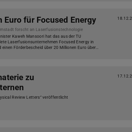
n Euro für Focused Energy
18.12.
rmstadt forscht an Laserfusionstechnologie
nister Kaweh Mansoori hat das aus der TU
ete Laserfusionsunternehmen Focused Energy in
 einen Förderbescheid über 20 Millionen Euro über…
aterie zu
17.12.
ternen
sical Review Letters“ veröffentlicht