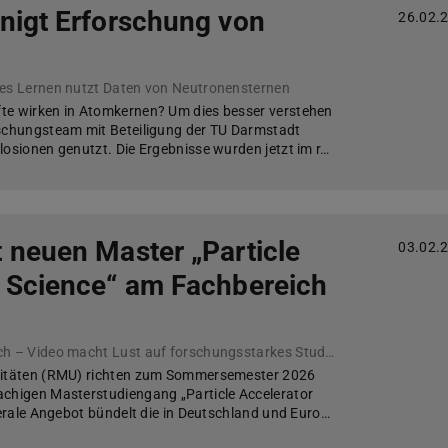
nigt Erforschung von
26.02.
n
les Lernen nutzt Daten von Neutronensternen
te wirken in Atomkernen? Um dies besser verstehen
rschungsteam mit Beteiligung der TU Darmstadt
losionen genutzt. Die Ergebnisse wurden jetzt im r…
 neuen Master „Particle
03.02.
r Science“ am Fachbereich
Bewerbung jetzt möglich – Video macht Lust auf forschungsstarkes Studium
sitäten (RMU) richten zum Sommersemester 2026
achigen Masterstudiengang „Particle Accelerator
aterale Angebot bündelt die in Deutschland und Euro…