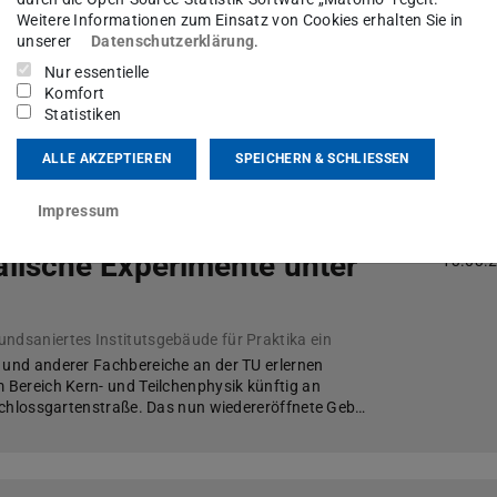
Weitere Informationen zum Einsatz von Cookies erhalten Sie in
unserer
Datenschutzerklärung
.
Nur essentielle
arkus Roth zu
25.03.
Komfort
rgie in den „Tagesthemen“
Statistiken
eutschland gewinnt an Dynamik
ALLE AKZEPTIEREN
SPEICHERN & SCHLIESSEN
Impressum
lische Experimente unter
13.03.
h
ndsaniertes Institutsgebäude für Praktika ein
 und anderer Fachbereiche an der TU erlernen
m Bereich Kern- und Teilchenphysik künftig an
r Schlossgartenstraße. Das nun wiedereröffnete Geb…