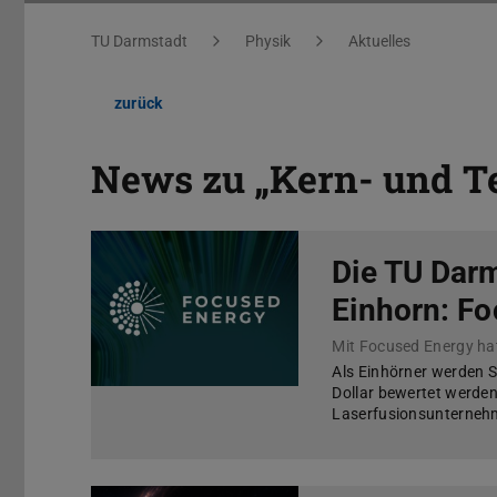
Sie befinden sich hier:
TU Darmstadt
Physik
Aktuelles
zurück
News zu „Kern- und T
Die TU Darms
Einhorn: F
Als Einhörner werden St
Dollar bewertet werde
Laserfusionsunternehm