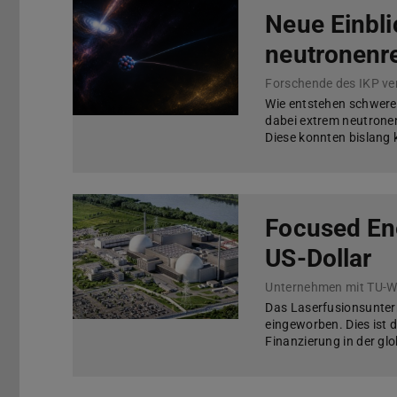
Neue Einbli
neutronenr
Wie entstehen schwere 
dabei extrem neutrone
Diese konnten bislang
Focused Ene
US-Dollar
Das Laserfusionsunter
eingeworben. Dies ist d
Finanzierung in der g