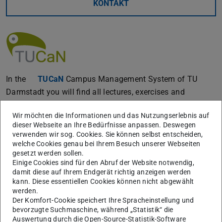
KONTAKT
In the
TUCaN
Campus Management System of TU
Darmstadt you will find all lectures, exercises and
seminars for organizing your studies. It is of crucial
Wir möchten die Informationen und das Nutzungserlebnis auf
importance to sign up for exams (Prüfungsanmeldung),
dieser Webseite an Ihre Bedürfnisse anpassen. Deswegen
in addition to signing up to the lecture!
verwenden wir sog. Cookies. Sie können selbst entscheiden,
welche Cookies genau bei Ihrem Besuch unserer Webseiten
In case you need any help, please feel free to get in touch
gesetzt werden sollen.
to contact your student's office.
Einige Cookies sind für den Abruf der Website notwendig,
damit diese auf Ihrem Endgerät richtig anzeigen werden
kann. Diese essentiellen Cookies können nicht abgewählt
Sie suchen etwas Anderes?
werden.
Der Komfort-Cookie speichert Ihre Spracheinstellung und
bevorzugte Suchmaschine, während „Statistik“ die
Der Fachbereich
Auswertung durch die Open-Source-Statistik-Software