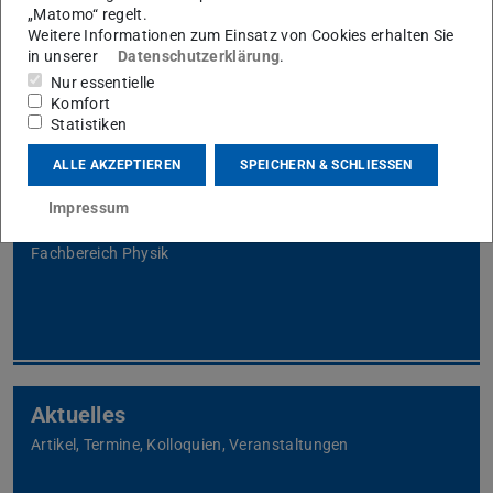
„Matomo“ regelt.
Startseite des Fachbereichs Physik
Weitere Informationen zum Einsatz von Cookies erhalten Sie
in unserer
Datenschutzerklärung
.
Nur essentielle
Komfort
Statistiken
ALLE AKZEPTIEREN
SPEICHERN & SCHLIESSEN
Studium
Impressum
Infos für Studierende und Studieninteressierte am
Fachbereich Physik
Aktuelles
Artikel, Termine, Kolloquien, Veranstaltungen