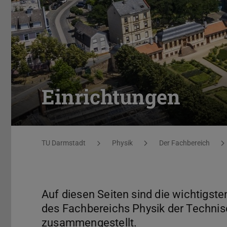
Einrichtungen
Sie befinden sich hier:
TU Darmstadt
Physik
Der Fachbereich
Auf diesen Seiten sind die wichtigst
des Fachbereichs Physik der Technisc
zusammengestellt.