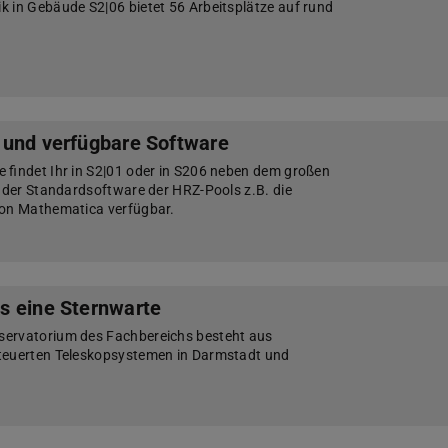
 in Gebäude S2|06 bietet 56 Arbeitsplätze auf rund
 und verfügbare Software
 findet Ihr in S2|01 oder in S206 neben dem großen
n der Standardsoftware der HRZ-Pools z.B. die
von Mathematica verfügbar.
s eine Sternwarte
ervatorium des Fachbereichs besteht aus
teuerten Teleskopsystemen in Darmstadt und