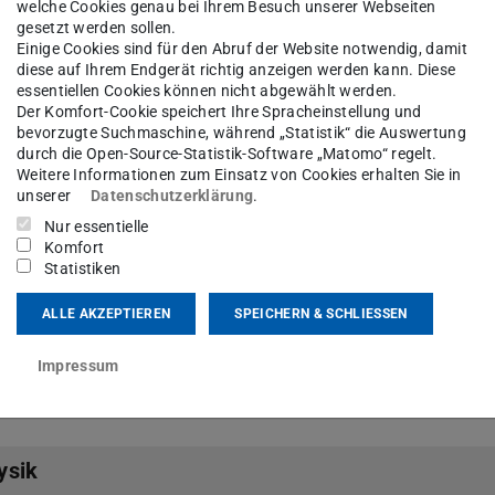
welche Cookies genau bei Ihrem Besuch unserer Webseiten
gesetzt werden sollen.
Einige Cookies sind für den Abruf der Website notwendig, damit
diese auf Ihrem Endgerät richtig anzeigen werden kann. Diese
essentiellen Cookies können nicht abgewählt werden.
Der Komfort-Cookie speichert Ihre Spracheinstellung und
bevorzugte Suchmaschine, während „Statistik“ die Auswertung
en Euch z.B. in Prüfungsangelegenheiten, beim
durch die Open-Source-Statistik-Software „Matomo“ regelt.
dinieren die Lehre. Ihr findet uns im 1. OG von
Weitere Informationen zum Einsatz von Cookies erhalten Sie in
unserer
Datenschutzerklärung
.
Nur essentielle
Komfort
Statistiken
mit Präsenzbibliothek
ALLE AKZEPTIEREN
SPEICHERN & SCHLIESSEN
ntrum mit Präsenzbibliothek finden Sie unter dem
ikhörsaals. Zugang ist über den Torbogen zu
Impressum
ysik