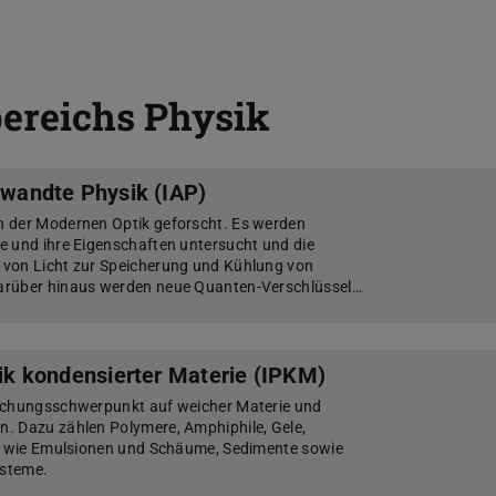
bereichs Physik
gewandte Physik (IAP)
 der Modernen Optik geforscht. Es werden
e und ihre Eigenschaften untersucht und die
von Licht zur Speicherung und Kühlung von
arüber hinaus werden neue Quanten-Verschlüssel…
sik kondensierter Materie (IPKM)
schungsschwerpunkt auf weicher Materie und
. Dazu zählen Polymere, Amphiphile, Gele,
en wie Emulsionen und Schäume, Sedimente sowie
ysteme.