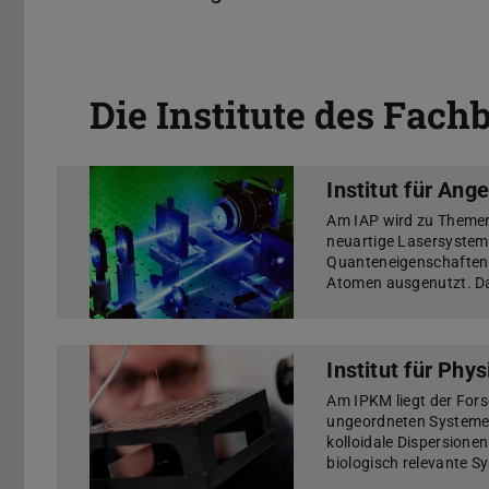
Die Institute des Fach
Institut für An
Am IAP wird zu Themen
neuartige Lasersystem
Quanteneigenschaften 
Atomen ausgenutzt. D
Institut für Phy
Am IPKM liegt der For
ungeordneten Systemen
kolloidale Dispersion
biologisch relevante S