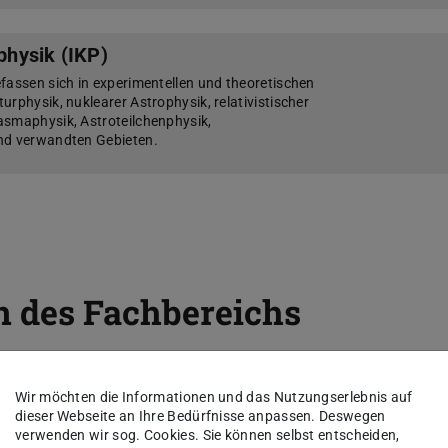
nphysik (IKP)
fassen sich in experimentellen und theoretischen
rphysik, nuklearer Astrophysik, relativistischer
asmaphysik, Astroteilchenphysik,
nd verwandten Gebieten.
n des Fachbereichs
Wir möchten die Informationen und das Nutzungserlebnis auf
 in Gebäude S2|01.
dieser Webseite an Ihre Bedürfnisse anpassen. Deswegen
verwenden wir sog. Cookies. Sie können selbst entscheiden,