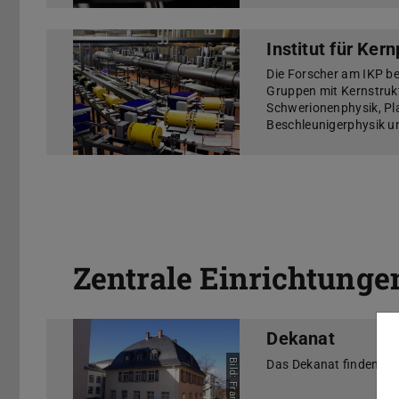
Institut für Ker
Die Forscher am IKP be
Gruppen mit Kernstruktu
Schwerionenphysik, Pl
Beschleunigerphysik u
Zentrale Einrichtunge
Dekanat
Das Dekanat finden Sie
Bild: Franco Laeri