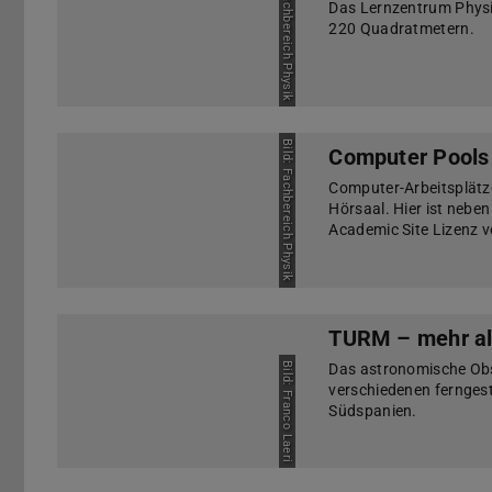
Bild: Fachbereich Physik
Das Lernzentrum Physik
220 Quadratmetern.
Bild: Fachbereich Physik
Computer Pools
Computer-Arbeitsplätze
Hörsaal. Hier ist nebe
Academic Site Lizenz 
TURM – mehr al
Das astronomische Obs
Bild: Franco Laeri
verschiedenen fernges
Südspanien.