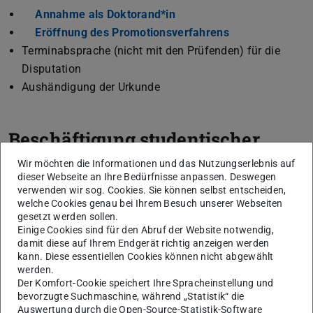
Annahme als Doktorand*in
Eröffnung des Promotionsverfahrens
Terminabsprache (nicht mit den Prüfenden) für die
Disputation
Aushändigung der Urkunde
Beschäftigung studentischer
Hilfskräfte ohne Abschluss als
Wir möchten die Informationen und das Nutzungserlebnis auf
dieser Webseite an Ihre Bedürfnisse anpassen. Deswegen
ÜbungsgruppenleiterIn
verwenden wir sog. Cookies. Sie können selbst entscheiden,
welche Cookies genau bei Ihrem Besuch unserer Webseiten
Im Dekanatssekretariat werden alle
gesetzt werden sollen.
Beschäftigungsverhältnisse von Studentischen
Einige Cookies sind für den Abruf der Website notwendig,
damit diese auf Ihrem Endgerät richtig anzeigen werden
Hilfskräften mit Einsatz in der Lehre administriert.
kann. Diese essentiellen Cookies können nicht abgewählt
werden.
Informationen für studentische Hilfskräfte
Der Komfort-Cookie speichert Ihre Spracheinstellung und
Als studentische Hilfskraft bewerben
bevorzugte Suchmaschine, während „Statistik“ die
Auswertung durch die Open-Source-Statistik-Software