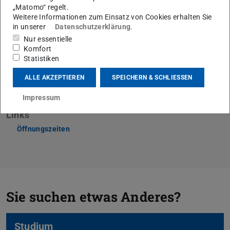
„Matomo“ regelt.
Weitere Informationen zum Einsatz von Cookies erhalten Sie
Fachbereichscontrolling
in unserer
Datenschutzerklärung
.
Nur essentielle
Zugriffsgeschützter Absatz:
Melden Sie sich an
, um
Komfort
diesen Absatz zu sehen.
Statistiken
ALLE AKZEPTIEREN
SPEICHERN & SCHLIESSEN
Impressum
Links
Öffnungszeiten
Sie suchen etwas Anderes?
Studium