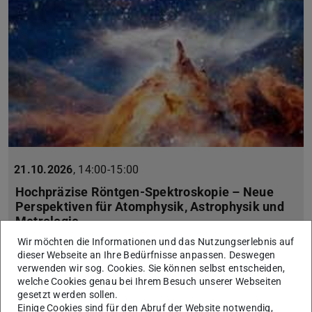
21.10.2026
,
14:00-15:00
Hochpräzise Röntgen-Spektroskopie – Neue
Perspektiven für Atomphysik, Astrophysik und
Metrologie
Ein Vortrag aus der Vortragsreihe "Wissenschaft für Alle" von
Wir möchten die Informationen und das Nutzungserlebnis auf
FAIR und GSI
dieser Webseite an Ihre Bedürfnisse anpassen. Deswegen
verwenden wir sog. Cookies. Sie können selbst entscheiden,
Referentin: Dr. Sonja Bernitt, GSI/FAIR/Helmholtz-Institut J…
welche Cookies genau bei Ihrem Besuch unserer Webseiten
gesetzt werden sollen.
Einige Cookies sind für den Abruf der Website notwendig,