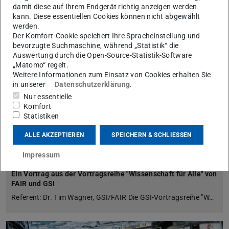
damit diese auf Ihrem Endgerät richtig anzeigen werden
kann. Diese essentiellen Cookies können nicht abgewählt
werden.
Der Komfort-Cookie speichert Ihre Spracheinstellung und
bevorzugte Suchmaschine, während „Statistik“ die
Auswertung durch die Open-Source-Statistik-Software
„Matomo“ regelt.
Weitere Informationen zum Einsatz von Cookies erhalten Sie
in unserer
Datenschutzerklärung
.
Nur essentielle
Komfort
Statistiken
18.11.2026
,
14:00-15:00
ALLE AKZEPTIEREN
SPEICHERN & SCHLIESSEN
Vom Weltraum ins Labor – Kosmische Strahlung
Impressum
mit dem Teilchenbeschleuniger herstellen
Ein Vortrag aus der Vortragsreihe "Wissenschaft für Alle" von
FAIR und GSI
Referent: Dr. Tim Wagner, GSI/FAIR Die GSI-Vortragsreihe "W…