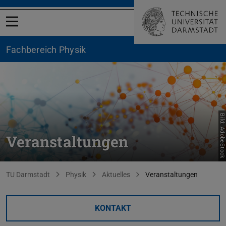
Menü öffnen
Fachbereich Physik
Bild: AdobeStock
Veranstaltungen
Sie befinden sich hier:
TU Darmstadt
Physik
Aktuelles
Veranstaltungen
KONTAKT