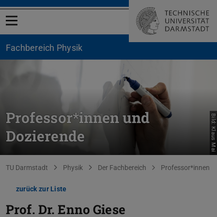
Menü öffnen
Fachbereich Physik
Professor*innen und
Bild: Klaus Mai
Dozierende
Sie befinden sich hier:
TU Darmstadt
Physik
Der Fachbereich
Professor*innen
zurück zur Liste
Prof. Dr.
Enno Giese