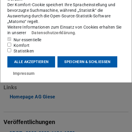
Arbeitsgebiet(e)
Der Komfort-Cookie speichert Ihre Spracheinstellung und
Theoretische Quantenoptik
bevorzugte Suchmaschine, während „Statistik“ die
Auswertung durch die Open-Source-Statistik-Software
Kontakt
„Matomo“ regelt.
Weitere Informationen zum Einsatz von Cookies erhalten Sie
enno.giese@tu-...
in unserer
Datenschutzerklärung
.
Nur essentielle
+49 6151 16-20162
Komfort
+49 6151 16-20402
Statistiken
S2|15 147
ALLE AKZEPTIEREN
SPEICHERN & SCHLIESSEN
Schlossgartenstraße 7
Impressum
64289
Darmstadt
Links
Homepage AG Giese
Veröffentlichungen