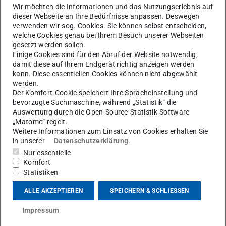
Wir möchten die Informationen und das Nutzungserlebnis auf
Phänomenen gab es auch sportliche Bewegungspausen
dieser Webseite an Ihre Bedürfnisse anpassen. Deswegen
– für Kopf und Körper gleichermaßen ein Erlebnis.
verwenden wir sog. Cookies. Sie können selbst entscheiden,
welche Cookies genau bei Ihrem Besuch unserer Webseiten
Besonders schön: Viele Fragen kamen direkt aus dem
gesetzt werden sollen.
Publikum und wurden live beantwortet. So wurde Physik
Einige Cookies sind für den Abruf der Website notwendig,
für Kinder der Klassen 5–7 lebendig, greifbar und vor
damit diese auf Ihrem Endgerät richtig anzeigen werden
kann. Diese essentiellen Cookies können nicht abgewählt
allem: unterhaltsam.
werden.
Der Komfort-Cookie speichert Ihre Spracheinstellung und
Weitere Infos zur TUdiscover-Initiative:
bevorzugte Suchmaschine, während „Statistik“ die
Auswertung durch die Open-Source-Statistik-Software
physik.tu-darmstadt.de/tudiscover
„Matomo“ regelt.
Weitere MINT-Angebote für Schüler*innen am
Weitere Informationen zum Einsatz von Cookies erhalten Sie
in unserer
Datenschutzerklärung
.
Fachbereich Physik:
Nur essentielle
physik.tu-darmstadt.de/schueler_innen
Komfort
Statistiken
Schon vorgemerkt?
ALLE AKZEPTIEREN
SPEICHERN & SCHLIESSEN
Die nächste TUdiscover-Lecture for KIDS
findet am
25.
Mai 2025
im Rahmen des
Open Campus Day
statt.
Impressum