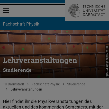
Menü öffnen
Fachschaft Physik
Bild: Fachschaft Physik
Lehrveranstaltungen
Studierende
Sie befinden sich hier:
TU Darmstadt
Fachschaft Physik
Studierende
Lehrveranstaltungen
Hier findet ihr die Physikveranstaltungen des
aktuellen und des kommenden Semesters, mit der