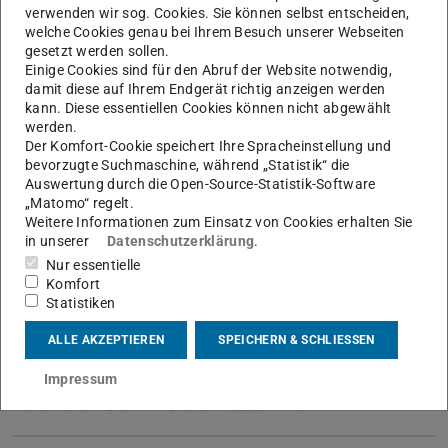
Master Wintersemester 2026/2027
verwenden wir sog. Cookies. Sie können selbst entscheiden,
welche Cookies genau bei Ihrem Besuch unserer Webseiten
gesetzt werden sollen.
Einige Cookies sind für den Abruf der Website notwendig,
Bachelor Wintersemester
damit diese auf Ihrem Endgerät richtig anzeigen werden
2026/2027
kann. Diese essentiellen Cookies können nicht abgewählt
werden.
Der Komfort-Cookie speichert Ihre Spracheinstellung und
bevorzugte Suchmaschine, während „Statistik“ die
Master Wintersemester 2024/2025
Auswertung durch die Open-Source-Statistik-Software
„Matomo“ regelt.
Weitere Informationen zum Einsatz von Cookies erhalten Sie
Bachelor Wintersemester
in unserer
Datenschutzerklärung
.
2024/2025
Nur essentielle
Komfort
Statistiken
Master Sommersemester 2024
ALLE AKZEPTIEREN
SPEICHERN & SCHLIESSEN
Impressum
Bachelor Sommersemester 2024