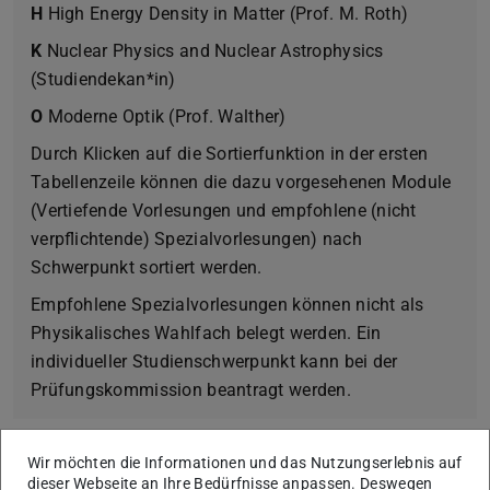
H
High Energy Density in Matter (Prof. M. Roth)
K
Nuclear Physics and Nuclear Astrophysics
(Studiendekan*in)
O
Moderne Optik (Prof. Walther)
Durch Klicken auf die Sortierfunktion in der ersten
Tabellenzeile können die dazu vorgesehenen Module
(Vertiefende Vorlesungen und empfohlene (nicht
verpflichtende) Spezialvorlesungen) nach
Schwerpunkt sortiert werden.
Empfohlene Spezialvorlesungen können nicht als
Physikalisches Wahlfach belegt werden. Ein
individueller Studienschwerpunkt kann bei der
Prüfungskommission beantragt werden.
Wir möchten die Informationen und das Nutzungserlebnis auf
dieser Webseite an Ihre Bedürfnisse anpassen. Deswegen