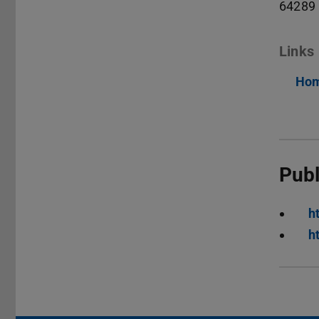
64289
Links
Hom
Publ
h
h