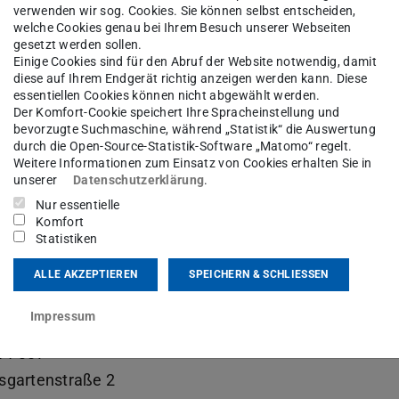
endekan
verwenden wir sog. Cookies. Sie können selbst entscheiden,
welche Cookies genau bei Ihrem Besuch unserer Webseiten
gesetzt werden sollen.
sgebiet(e)
Einige Cookies sind für den Abruf der Website notwendig, damit
diese auf Ihrem Endgerät richtig anzeigen werden kann. Diese
essentiellen Cookies können nicht abgewählt werden.
alization Group, flow equations, Gauge Theories, Stro
Der Komfort-Cookie speichert Ihre Spracheinstellung und
ase diagram, Finite-Volume Effects in Quantum Field T
bevorzugte Suchmaschine, während „Statistik“ die Auswertung
durch die Open-Source-Statistik-Software „Matomo“ regelt.
ody physics
Weitere Informationen zum Einsatz von Cookies erhalten Sie in
unserer
Datenschutzerklärung
.
kt
Nur essentielle
Komfort
Statistiken
s.braun@tu-...
ALLE AKZEPTIEREN
SPEICHERN & SCHLIESSEN
 6151 16-21549
 6151 16-21555
Impressum
11 307
sgartenstraße 2