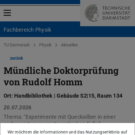
Menü öffnen
Fachbereich Physik
Sie befinden sich hier:
TU Darmstadt
Physik
Aktuelles
zurück
Mündliche Doktorprüfung
von Rudolf Homm
Ort: Handbibliothek | Gebäude S2|15, Raum 134
20.07.2026
Thema: "Experimente mit Quecksilber in einer
verbesserten magneto-optischen Falle“
Wir möchten die Informationen und das Nutzungserlebnis auf