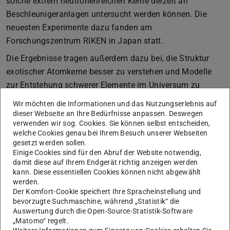
solche extrem neutronenreichen Kerne derzeit an
Beschleunigeranlagen untersucht werden können. Die
neuesten Experimente dazu fanden am
Forschungszentrum RIKEN in Japan statt.
Die Ergebnisse tragen außerdem dazu bei, die Struktur
exotischer Atomkerne besser zu verstehen und Modelle
zur Entstehung schwerer Elemente im Universum zu
verbessern.
Wir möchten die Informationen und das Nutzungserlebnis auf
dieser Webseite an Ihre Bedürfnisse anpassen. Deswegen
Durchgeführt wurden die Arbeiten von Dr. Zhen Li,
verwenden wir sog. Cookies. Sie können selbst entscheiden,
Postdoktorand in der Arbeitsgruppe von
Professor
welche Cookies genau bei Ihrem Besuch unserer Webseiten
Achim Schwenk
(wird in neuem Tab geöffnet)
an der TU Darmstadt. Co-Autor ist
gesetzt werden sollen.
Einige Cookies sind für den Abruf der Website notwendig,
Takayuki Miyagi, ehemaliger Postdoktorand der Gruppe,
damit diese auf Ihrem Endgerät richtig anzeigen werden
der inzwischen auf eine Professur an der University of
kann. Diese essentiellen Cookies können nicht abgewählt
werden.
Tsukuba in Japan berufen wurde. Gefördert wurde die
Der Komfort-Cookie speichert Ihre Spracheinstellung und
Forschung durch den ERC Advanced Grant „EUSTRONG“.
bevorzugte Suchmaschine, während „Statistik“ die
Auswertung durch die Open-Source-Statistik-Software
„Matomo“ regelt.